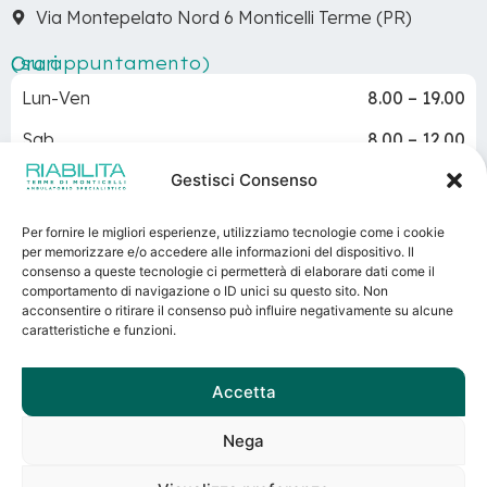
Via Montepelato Nord 6 Monticelli Terme (PR)
Orari
(su appuntamento)
Lun-Ven
8.00 – 19.00
Sab
8.00 – 12.00
Gestisci Consenso
Dom
Chiuso
Per fornire le migliori esperienze, utilizziamo tecnologie come i cookie
per memorizzare e/o accedere alle informazioni del dispositivo. Il
consenso a queste tecnologie ci permetterà di elaborare dati come il
Terme di Monticelli
– Via Basse 5 – Monticelli Terme
comportamento di navigazione o ID unici su questo sito. Non
(Parma)
acconsentire o ritirare il consenso può influire negativamente su alcune
caratteristiche e funzioni.
P.IVA 00160230348 – REA 62545 – Registro imprese di
Parma – Capitale sociale sottoscritto e versato: €
1.200.000,00
Accetta
Direttore Sanitario: Dott. Gianfranco Beltrami
Autorizzazione sanitaria n. 1/2023 del 03/03/2023
Nega
PRENOTA ORA