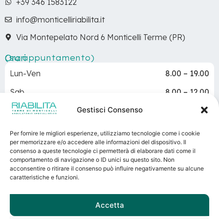
+39 346 1583122
info@monticelliriabilita.it
Via Montepelato Nord 6 Monticelli Terme (PR)
Orari
(su appuntamento)
Lun-Ven
8.00 – 19.00
Sab
8.00 – 12.00
Gestisci Consenso
Dom
Chiuso
Per fornire le migliori esperienze, utilizziamo tecnologie come i cookie
PRENOTA ORA
per memorizzare e/o accedere alle informazioni del dispositivo. Il
consenso a queste tecnologie ci permetterà di elaborare dati come il
Terme di Monticelli
– Via Basse 5 – Monticelli Terme
comportamento di navigazione o ID unici su questo sito. Non
(Parma)
acconsentire o ritirare il consenso può influire negativamente su alcune
caratteristiche e funzioni.
P.IVA 00160230348 – REA 62545 – Registro imprese di
Parma – Capitale sociale sottoscritto e versato: €
1.200.000,00
Accetta
Direttore Sanitario: Dott. Gianfranco Beltrami