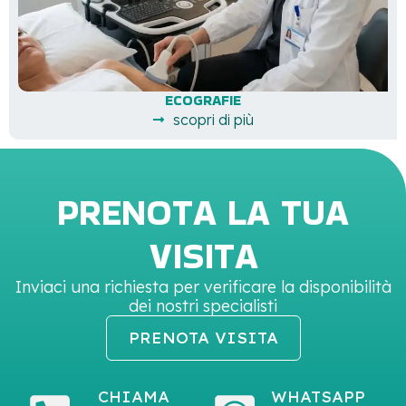
ECOGRAFIE
scopri di più
PRENOTA LA TUA
VISITA
Inviaci una richiesta per verificare la disponibilità
dei nostri specialisti
PRENOTA VISITA
CHIAMA
WHATSAPP