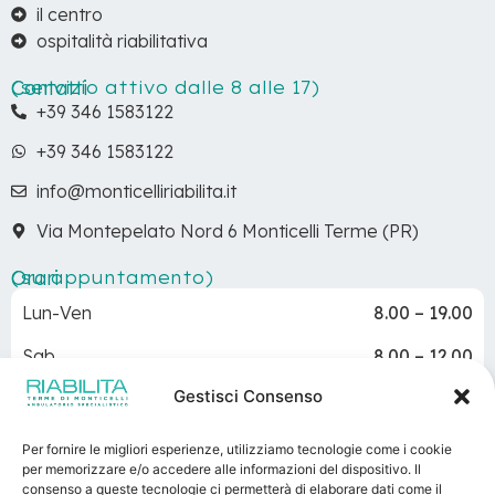
il centro
ospitalità riabilitativa
Contatti
(servizio attivo dalle 8 alle 17)
+39 346 1583122
+39 346 1583122
info@monticelliriabilita.it
Via Montepelato Nord 6 Monticelli Terme (PR)
Orari
(su appuntamento)
Lun-Ven
8.00 – 19.00
Sab
8.00 – 12.00
Gestisci Consenso
Dom
Chiuso
Per fornire le migliori esperienze, utilizziamo tecnologie come i cookie
per memorizzare e/o accedere alle informazioni del dispositivo. Il
consenso a queste tecnologie ci permetterà di elaborare dati come il