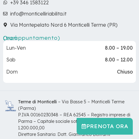
+39 346 1583122
info@monticelliriabilita.it
Via Montepelato Nord 6 Monticelli Terme (PR)
Orari
(su appuntamento)
Lun-Ven
8.00 – 19.00
Sab
8.00 – 12.00
Dom
Chiuso
Terme di Monticelli
– Via Basse 5 – Monticelli Terme
(Parma)
P.IVA 00160230348 – REA 62545 – Registro imprese di
Parma – Capitale sociale sottoscritto e versato: €
PRENOTA ORA
1.200.000,00
Direttore Sanitario: Dott. Gianfranco Beltrami