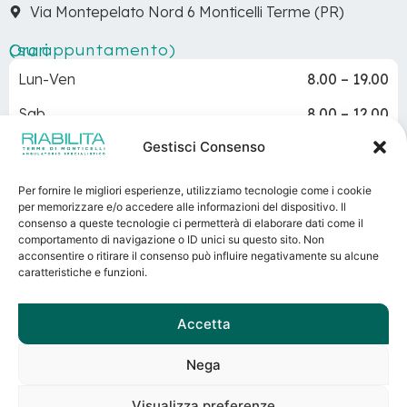
Via Montepelato Nord 6 Monticelli Terme (PR)
Orari
(su appuntamento)
Lun-Ven
8.00 – 19.00
Sab
8.00 – 12.00
Gestisci Consenso
Dom
Chiuso
Per fornire le migliori esperienze, utilizziamo tecnologie come i cookie
per memorizzare e/o accedere alle informazioni del dispositivo. Il
consenso a queste tecnologie ci permetterà di elaborare dati come il
Terme di Monticelli
– Via Basse 5 – Monticelli Terme
comportamento di navigazione o ID unici su questo sito. Non
(Parma)
acconsentire o ritirare il consenso può influire negativamente su alcune
caratteristiche e funzioni.
P.IVA 00160230348 – REA 62545 – Registro imprese di
Parma – Capitale sociale sottoscritto e versato: €
1.200.000,00
Accetta
Direttore Sanitario: Dott. Gianfranco Beltrami
PRENOTA ORA
Autorizzazione sanitaria n. 1/2023 del 03/03/2023
Nega
Visualizza preferenze