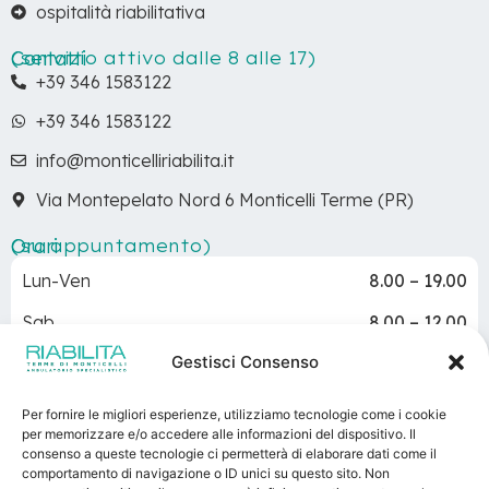
ospitalità riabilitativa
Contatti
(servizio attivo dalle 8 alle 17)
+39 346 1583122
+39 346 1583122
info@monticelliriabilita.it
Via Montepelato Nord 6 Monticelli Terme (PR)
Orari
(su appuntamento)
Lun-Ven
8.00 – 19.00
Sab
8.00 – 12.00
Gestisci Consenso
Dom
Chiuso
Per fornire le migliori esperienze, utilizziamo tecnologie come i cookie
per memorizzare e/o accedere alle informazioni del dispositivo. Il
consenso a queste tecnologie ci permetterà di elaborare dati come il
Terme di Monticelli
– Via Basse 5 – Monticelli Terme
comportamento di navigazione o ID unici su questo sito. Non