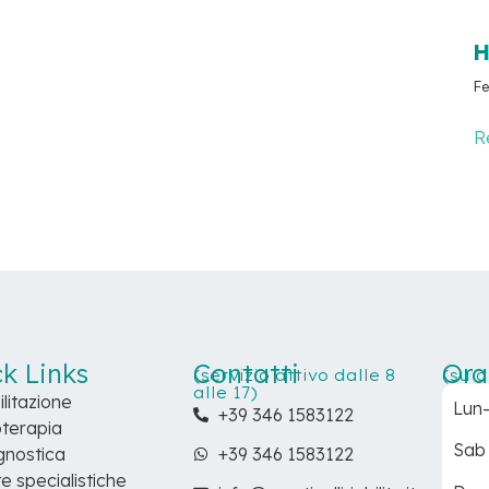
H
Fe
R
k Links
Contatti
Ora
(servizio attivo dalle 8
(su 
alle 17)
ilitazione
Lun
+39 346 1583122
oterapia
Sab
gnostica
+39 346 1583122
te specialistiche