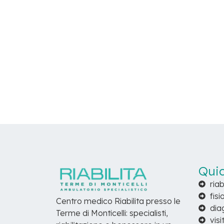
Quic
riab
fisi
Centro medico Riabilita presso le
dia
Terme di Monticelli: specialisti,
visi