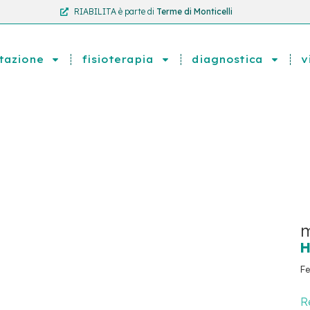
RIABILITA è parte di
Terme di Monticelli
itazione
fisioterapia
diagnostica
v
m
H
Fe
R