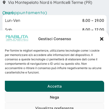
Via Montepelato Nord 6 Monticelli Terme (PR)
Orari
(su appuntamento)
Lun-Ven
8.00 – 19.00
Sab
8.00 – 12.00
Gestisci Consenso
Dom
Chiuso
Per fornire le migliori esperienze, utilizziamo tecnologie come i cookie
per memorizzare e/o accedere alle informazioni del dispositivo. Il
consenso a queste tecnologie ci permetterà di elaborare dati come il
Terme di Monticelli
– Via Basse 5 – Monticelli Terme
comportamento di navigazione o ID unici su questo sito. Non
(Parma)
acconsentire o ritirare il consenso può influire negativamente su alcune
caratteristiche e funzioni.
P.IVA 00160230348 – REA 62545 – Registro imprese di
Parma – Capitale sociale sottoscritto e versato: €
1.200.000,00
Accetta
Direttore Sanitario: Dott. Gianfranco Beltrami
Autorizzazione sanitaria n. 1/2023 del 03/03/2023
Nega
Visualizza preferenze
PRENOTA ORA